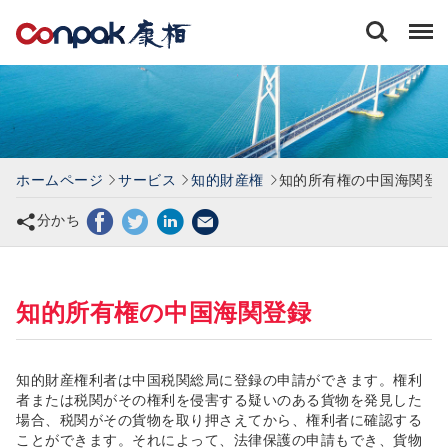
康
栢
会
計
士
事
務
所
ホームページ
サービス
知的財産権
知的所有権の中国海関登
有
限
分かち
会
社
知的所有権の中国海関登録
知的財産権利者は中国税関総局に登録の申請ができます。権利
者または税関がその権利を侵害する疑いのある貨物を発見した
場合、税関がその貨物を取り押さえてから、権利者に確認する
ことができます。それによって、法律保護の申請もでき、貨物