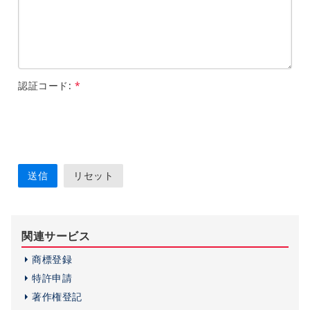
さ
れ
て
い
ま
せ
認証コード:
*
ん
関連サービス
商標登録
特許申請
著作権登記