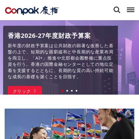
康
栢
会
計
士
香港2026-27年度財政予算案
事
務
新年度の財政予算案は公共財政の顕著な改善した基
所
盤の上で、短期的な困窮緩和と中長期的な産業布局
有
を両立し、「AI+」推進や北部都会圏整備に重点投
限
資を行う。香港の国際金融センターとしての地位定
会
着を支援するとともに、長期的な質の高い持続可能
社
な成長の基礎を築くことを目指す。
クリック