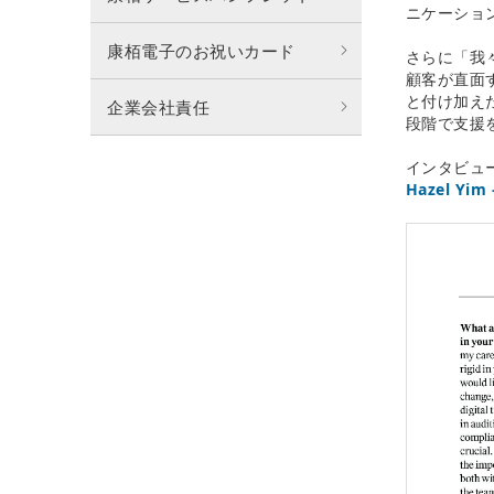
ニケーショ
康栢電子のお祝いカード
さらに「我
顧客が直面
と付け加え
企業会社責任
段階で支援
インタビュー全
Hazel Yim 