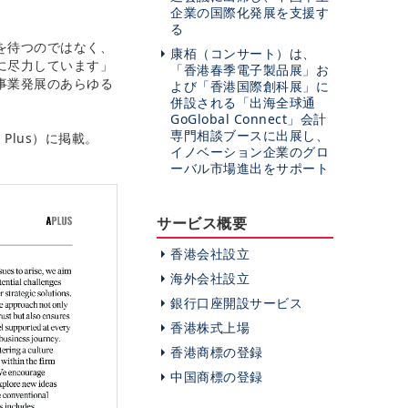
企業の国際化発展を支援す
る
を待つのではなく、
康栢（コンサート）は、
に尽力しています」
「香港春季電子製品展」お
事業発展のあらゆる
よび「香港国際創科展」に
併設される「出海全球通
GoGlobal Connect」会計
専門相談ブースに出展し、
 Plus）に掲載。
イノベーション企業のグロ
ーバル市場進出をサポート
サービス概要
香港会社設立
海外会社設立
銀行口座開設サービス
香港株式上場
香港商標の登録
中国商標の登録