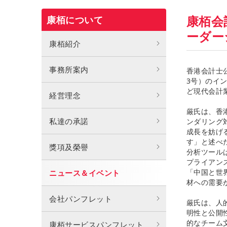
康栢会
康栢について
ーダー
康栢紹介
事務所案内
香港会計士公
3号）のイ
ど現代会計
経営理念
厳氏は、香
私達の承諾
ンダリング
成長を妨げ
す」と述べ
獎項及榮譽
分析ツール
プライアン
「中国と世
ニュース＆イベント
材への需要
会社パンフレット
厳氏は、人
明性と公開
的なチーム
康栢サービスパンフレット